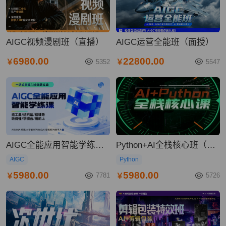
AIGC视频漫剧班（直播）
AIGC运营全能班（面授）
6980.00
22800.00
5352
5547
￥
￥
AIGC全能应用智能学练课（直播）
Python+AI全栈核心班（直播）
AIGC
Python
5980.00
5980.00
7781
5726
￥
￥